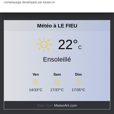
comarquage developpé par
baseo.io
Météo à LE FIEU
22°
C
Ensoleillé
Ven
Sam
Dim
14/33°C
17/37°C
17/35°C
Data from
MeteoArt.com