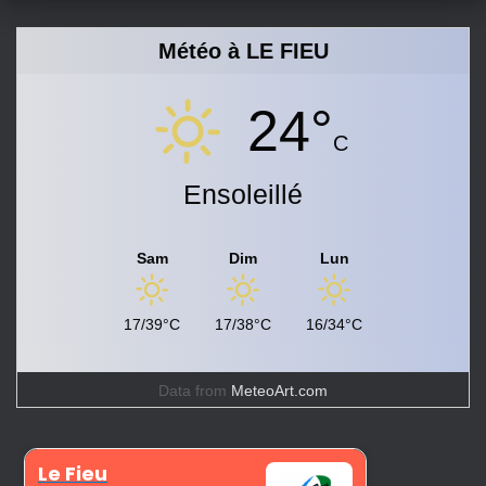
Météo à LE FIEU
24°
C
Ensoleillé
Sam
Dim
Lun
17/39°C
17/38°C
16/34°C
Data from
MeteoArt.com